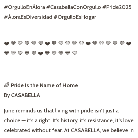
#OrgulloEnÁlora #CasabellaConOrgullo #Pride2025
#ÁloraEsDiversidad #OrgulloEsHogar
❤️ 🧡 💛 💚 💙 💜 ❤️ 🧡 💛 💚 💙 💜 ❤️ 🧡 💛 💚 💙 💜 ❤️
🧡 💛 💚 💙 💜 ❤️ 🧡 💛 💚 💙 💜
🌈
Pride Is the Name of Home
By
CASABELLA
June reminds us that living with pride isn’t just a
choice — it’s a right. It’s history, it’s resistance, it’s love
celebrated without fear. At
CASABELLA
, we believe in