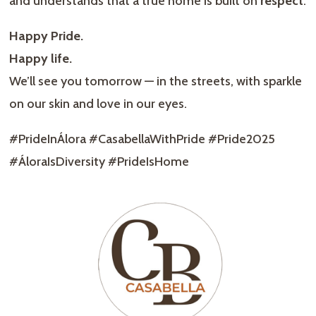
and understands that a true home is built on
respect
.
Happy Pride.
Happy life.
We’ll see you tomorrow — in the streets, with sparkle
on our skin and love in our eyes.
#PrideInÁlora #CasabellaWithPride #Pride2025
#ÁloraIsDiversity #PrideIsHome