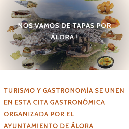
NOS VAMOS DE TAPAS POR
ÁLORA !
TURISMO Y GASTRONOMÍA SE UNEN
EN ESTA CITA GASTRONÓMICA
ORGANIZADA POR EL
AYUNTAMIENTO DE ÁLORA